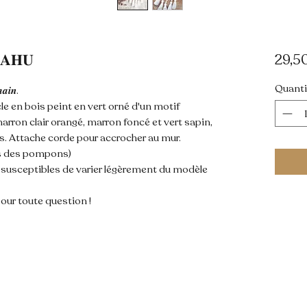
𝐀𝐇𝐔
29,5
Quanti
𝒂𝒊𝒏.
e en bois peint en vert orné d'un motif
arron clair orangé, marron foncé et vert sapin,
s. Attache corde pour accrocher au mur.
u bas des pompons)
t susceptibles de varier légèrement du modèle
our toute question !