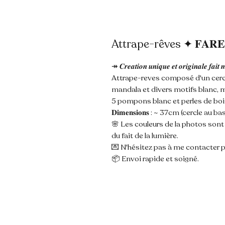
Attrape-rêves ✦ 𝐅𝐀𝐑𝐄
↠ 𝑪𝒓𝒆𝒂𝒕𝒊𝒐𝒏 𝒖𝒏𝒊𝒒𝒖𝒆 𝒆𝒕 𝒐𝒓𝒊𝒈𝒊𝒏𝒂𝒍𝒆 𝒇𝒂𝒊𝒕 
Attrape-reves composé d'un cercl
mandala et divers motifs blanc, m
5 pompons blanc et perles de boi
𝐃𝐢𝐦𝐞𝐧𝐬𝐢𝐨𝐧𝐬 : ~ 37cm (cercle a
🌸 Les couleurs de la photos son
du fait de la lumière.
💌 N'hésitez pas à me contacter p
📦 Envoi rapide et soigné.