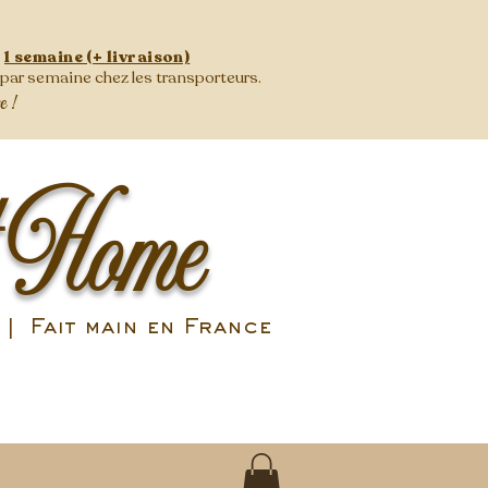
:
1 semaine (+ livraison)
s par semaine
chez les transporteurs.
se !
 Home
| Fait main en France