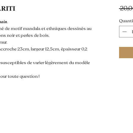
𝐈𝐓𝐈
 20,0
Quanti
𝒂𝒊𝒏.
rné de motif mandala et ethniques dessinés au
ns noir et perles de bois.
mur.
ans l'accroche 23cm, largeur 12,5cm, épaisseur 0,2
t susceptibles de varier légèrement du modèle
our toute question !