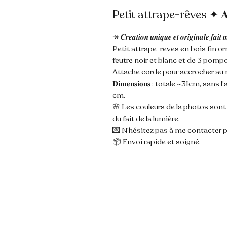
Petit attrape-rêves ✦ 𝐀𝐑
↠ 𝑪𝒓𝒆𝒂𝒕𝒊𝒐𝒏 𝒖𝒏𝒊𝒒𝒖𝒆 𝒆𝒕 𝒐𝒓𝒊𝒈𝒊𝒏𝒂𝒍𝒆 𝒇𝒂𝒊𝒕 
Petit attrape-reves en bois fin o
feutre noir et blanc et de 3 pompo
Attache corde pour accrocher au 
𝐃𝐢𝐦𝐞𝐧𝐬𝐢𝐨𝐧𝐬 : totale ~31cm, s
cm.
🌸 Les couleurs de la photos son
du fait de la lumière.
💌 N'hésitez pas à me contacter p
📦 Envoi rapide et soigné.