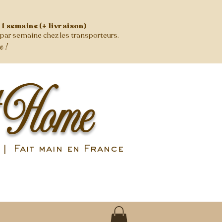
:
1 semaine (+ livraison)
s par semaine
chez les transporteurs.
se !
 Home
| Fait main en France