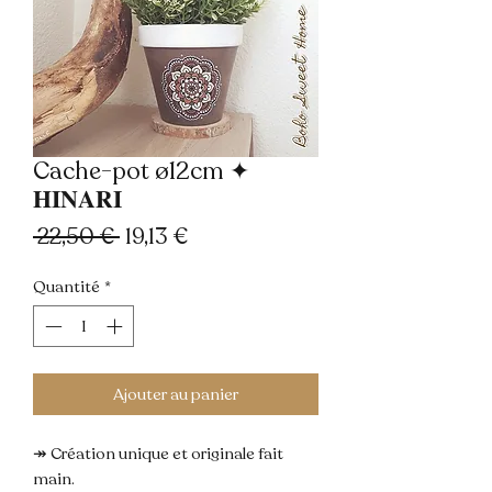
Cache-pot ø12cm ✦
𝐇𝐈𝐍𝐀𝐑𝐈
Prix
Prix
 22,50 € 
19,13 €
original
promotionnel
Quantité
*
Ajouter au panier
↠ Création unique et originale fait
main.