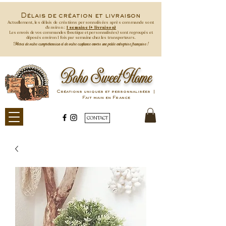
Délais de création et livraison
Actuellement, les délais de créations personnalisées après commande
sont
d'environ :
1 semaine (+ livraison)
Les envois de vos commandes (boutique et personnalisées) sont regroupés et
déposés environ 1 fois par semaine
chez les transporteurs.
Merci de votre compréhension et de votre confiance envers une petite entreprise française !
Boho Sweet Home
Créations uniques et personnalisées |
Fait main en France
CONTACT