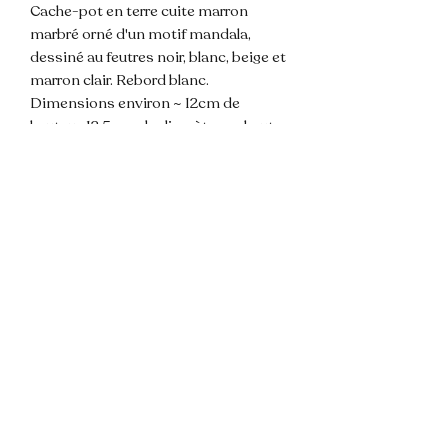
Cache-pot en terre cuite marron
marbré orné d'un motif mandala,
dessiné au feutres noir, blanc, beige et
marron clair. Rebord blanc.
Dimensions environ ~ 12cm de
hauteur, 12,5 cm de diamètre en haut
du pot.
💌 N'hésitez pas à me contacter pour
toute question !
📦 Envoi rapide et soigné.