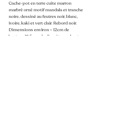
Cache-pot en terre cuite marron
marbré orné motif mandala et tranche
noire, dessiné au feutres noir, blanc,
ivoire, kaki et vert clair. Rebord noir.
Dimensions environ ~ 12cm de
hauteur, 12,5 cm de diamètre en haut
du pot.
💌 N'hésitez pas à me contacter pour
toute question !
📦 Envoi rapide et soigné.