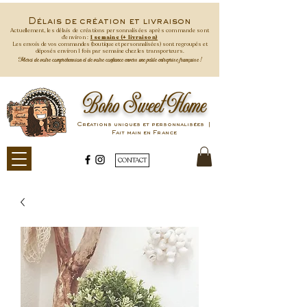
Délais de création et livraison
Actuellement, les délais de créations personnalisées après commande
sont
d'environ :
1 semaine (+ livraison)
Les envois de vos commandes (boutique et personnalisées) sont regroupés et
déposés environ 1 fois par semaine
chez les transporteurs.
Merci de votre compréhension et de votre confiance envers une petite entreprise française !
Boho Sweet Home
Créations uniques et personnalisées |
Fait main en France
CONTACT