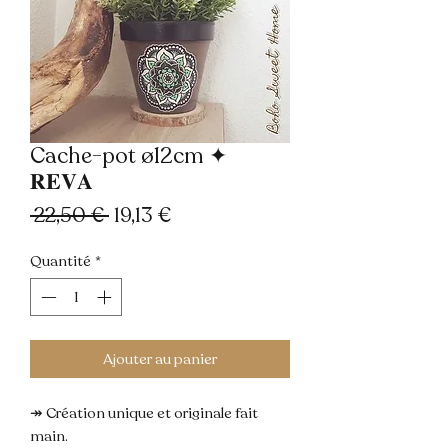
Cache-pot ø12cm ✦
𝐑𝐄𝐕𝐀
Prix
Prix
 22,50 € 
19,13 €
original
promotionnel
Quantité
*
Ajouter au panier
↠ Création unique et originale fait
main.