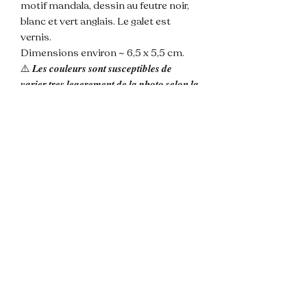
motif mandala, dessin au feutre noir,
blanc et vert anglais. Le galet est
vernis.
Dimensions environ ~ 6,5 x 5,5 cm.
⚠️ 𝑳𝒆𝒔 𝒄𝒐𝒖𝒍𝒆𝒖𝒓𝒔 𝒔𝒐𝒏𝒕 𝒔𝒖𝒔𝒄𝒆𝒑𝒕𝒊𝒃𝒍𝒆𝒔 𝒅𝒆
𝒗𝒂𝒓𝒊𝒆𝒓 𝒕𝒓𝒆𝒔 𝒍𝒆𝒈𝒆𝒓𝒆𝒎𝒆𝒏𝒕 𝒅𝒆 𝒍𝒂 𝒑𝒉𝒐𝒕𝒐 𝒔𝒆𝒍𝒐𝒏 𝒍𝒂
𝒍𝒖𝒎𝒊𝒆𝒓𝒆 𝒆𝒕 𝒍'𝒂𝒑𝒑𝒍𝒊𝒄𝒂𝒕𝒊𝒐𝒏 𝒅𝒖 𝒗𝒆𝒓𝒏𝒊𝒔 𝒅𝒆
𝒑𝒓𝒐𝒕𝒆𝒄𝒕𝒊𝒐𝒏.
💌 N'hésitez pas à me contacter pour
toute question !
📦 Envoi rapide et soigné.