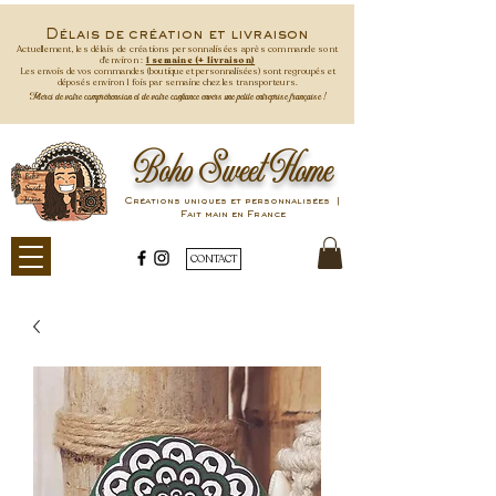
Délais de création et livraison
Actuellement, les délais de créations personnalisées après commande
sont
d'environ :
1 semaine (+ livraison)
Les envois de vos commandes (boutique et personnalisées) sont regroupés et
déposés environ 1 fois par semaine
chez les transporteurs.
Merci de votre compréhension et de votre confiance envers une petite entreprise française !
Boho Sweet Home
Créations uniques et personnalisées |
Fait main en France
CONTACT