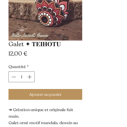
Galet ✦ 𝐓𝐄𝐈𝐇𝐎𝐓𝐔
Prix
12,00 €
Quantité
*
Ajouter au panier
↠ Création unique et originale fait
main.
Galet orné motif mandala, dessin au