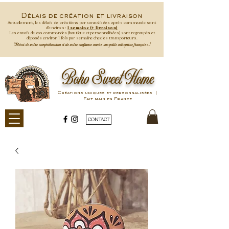
Délais de création et livraison
Actuellement, les délais de créations personnalisées après commande
sont
d'environ :
1 semaine (+ livraison)
Les envois de vos commandes (boutique et personnalisées) sont regroupés et
déposés environ 1 fois par semaine
chez les transporteurs.
Merci de votre compréhension et de votre confiance envers une petite entreprise française !
Boho Sweet Home
Créations uniques et personnalisées |
Fait main en France
CONTACT