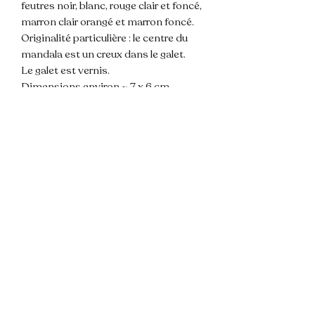
feutres noir, blanc, rouge clair et foncé,
marron clair orangé et marron foncé.
Originalité particulière : le centre du
mandala est un creux dans le galet.
Le galet est vernis.
Dimensions environ ~ 7 x 6 cm.
⚠️ 𝑳𝒆𝒔 𝒄𝒐𝒖𝒍𝒆𝒖𝒓𝒔 𝒔𝒐𝒏𝒕 𝒔𝒖𝒔𝒄𝒆𝒑𝒕𝒊𝒃𝒍𝒆𝒔 𝒅𝒆
𝒗𝒂𝒓𝒊𝒆𝒓 𝒕𝒓𝒆𝒔 𝒍𝒆𝒈𝒆𝒓𝒆𝒎𝒆𝒏𝒕 𝒅𝒆 𝒍𝒂 𝒑𝒉𝒐𝒕𝒐 𝒔𝒆𝒍𝒐𝒏 𝒍𝒂
𝒍𝒖𝒎𝒊𝒆𝒓𝒆 𝒆𝒕 𝒍'𝒂𝒑𝒑𝒍𝒊𝒄𝒂𝒕𝒊𝒐𝒏 𝒅𝒖 𝒗𝒆𝒓𝒏𝒊𝒔 𝒅𝒆
𝒑𝒓𝒐𝒕𝒆𝒄𝒕𝒊𝒐𝒏.
💌 N'hésitez pas à me contacter pour
toute question !
📦 Envoi rapide et soigné.