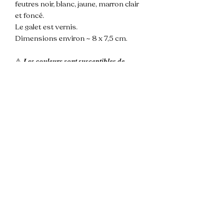
feutres noir, blanc, jaune, marron clair
et foncé.
Le galet est vernis.
Dimensions environ ~ 8 x 7,5 cm.
⚠️ 𝑳𝒆𝒔 𝒄𝒐𝒖𝒍𝒆𝒖𝒓𝒔 𝒔𝒐𝒏𝒕 𝒔𝒖𝒔𝒄𝒆𝒑𝒕𝒊𝒃𝒍𝒆𝒔 𝒅𝒆
𝒗𝒂𝒓𝒊𝒆𝒓 𝒕𝒓𝒆𝒔 𝒍𝒆𝒈𝒆𝒓𝒆𝒎𝒆𝒏𝒕 𝒅𝒆 𝒍𝒂 𝒑𝒉𝒐𝒕𝒐 𝒔𝒆𝒍𝒐𝒏 𝒍𝒂
𝒍𝒖𝒎𝒊𝒆𝒓𝒆 𝒆𝒕 𝒍'𝒂𝒑𝒑𝒍𝒊𝒄𝒂𝒕𝒊𝒐𝒏 𝒅𝒖 𝒗𝒆𝒓𝒏𝒊𝒔 𝒅𝒆
𝒑𝒓𝒐𝒕𝒆𝒄𝒕𝒊𝒐𝒏.
💌 N'hésitez pas à me contacter pour
toute question !
📦 Envoi rapide et soigné.