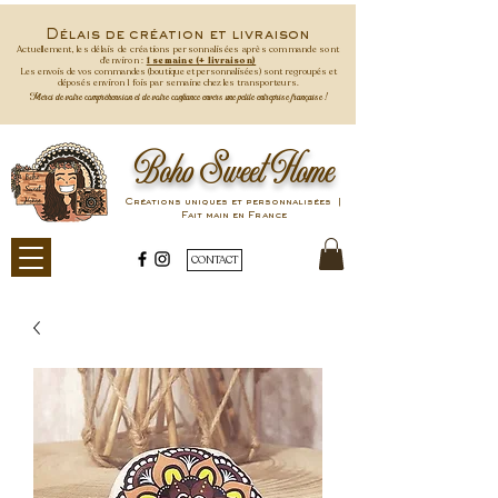
Délais de création et livraison
Actuellement, les délais de créations personnalisées après commande
sont
d'environ :
1 semaine (+ livraison)
Les envois de vos commandes (boutique et personnalisées) sont regroupés et
déposés environ 1 fois par semaine
chez les transporteurs.
Merci de votre compréhension et de votre confiance envers une petite entreprise française !
Boho Sweet Home
Créations uniques et personnalisées |
Fait main en France
CONTACT