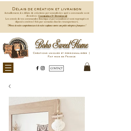
Délais de création et livraison
Actuellement, les délais de créations personnalisées après commande
sont
d'environ :
1 semaine (+ livraison)
Les envois de vos commandes (boutique et personnalisées) sont regroupés et
déposés environ 1 fois par semaine
chez les transporteurs.
Merci de votre compréhension et de votre confiance envers une petite entreprise française !
Boho Sweet Home
Créations uniques et personnalisées |
Fait main en France
CONTACT