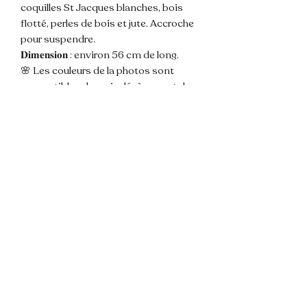
coquilles St Jacques blanches, bois
flotté, perles de bois et jute. Accroche
pour suspendre.
𝐃𝐢𝐦𝐞𝐧𝐬𝐢𝐨𝐧 : environ 56 cm de long.
🌸 Les couleurs de la photos sont
susceptibles de varier légèrement du
modèle du fait de la lumière.
💌 N'hésitez pas à me contacter pour
toute question !
📦 Envoi rapide et soigné.