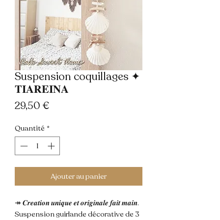
Suspension coquillages ✦
𝐓𝐈𝐀𝐑𝐄𝐈𝐍𝐀
Prix
29,50 €
Quantité
*
Ajouter au panier
↠ 𝑪𝒓𝒆𝒂𝒕𝒊𝒐𝒏 𝒖𝒏𝒊𝒒𝒖𝒆 𝒆𝒕 𝒐𝒓𝒊𝒈𝒊𝒏𝒂𝒍𝒆 𝒇𝒂𝒊𝒕 𝒎𝒂𝒊𝒏.
Suspension guirlande décorative de 3