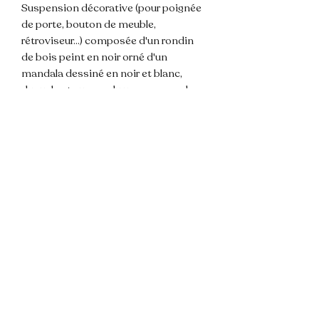
Suspension décorative (pour poignée
de porte, bouton de meuble,
rétroviseur...) composée d'un rondin
de bois peint en noir orné d'un
mandala dessiné en noir et blanc,
duquel est suspendu un pompon de
couleur noir, 3 perles de bois. Attache
corde.
𝐃𝐢𝐦𝐞𝐧𝐬𝐢𝐨𝐧 : totale environ ~ 24cm.
🌸 Les couleurs de la photos sont
susceptibles de varier légèrement du
modèle du fait de la lumière.
💌 N'hésitez pas à me contacter pour
toute question !
📦 Envoi rapide et soigné.