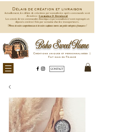
Délais de création et livraison
Actuellement, les délais de créations personnalisées après commande
sont
d'environ :
1 semaine (+ livraison)
Les envois de vos commandes (boutique et personnalisées) sont regroupés et
déposés environ 1 fois par semaine
chez les transporteurs.
Merci de votre compréhension et de votre confiance envers une petite entreprise française !
Boho Sweet Home
Créations uniques et personnalisées |
Fait main en France
CONTACT