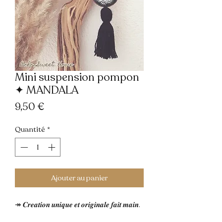
Mini suspension pompon
✦ MANDALA
Prix
9,50 €
Quantité
*
Ajouter au panier
↠ 𝑪𝒓𝒆𝒂𝒕𝒊𝒐𝒏 𝒖𝒏𝒊𝒒𝒖𝒆 𝒆𝒕 𝒐𝒓𝒊𝒈𝒊𝒏𝒂𝒍𝒆 𝒇𝒂𝒊𝒕 𝒎𝒂𝒊𝒏.