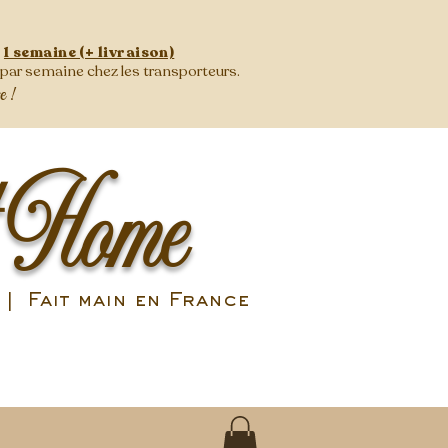
:
1 semaine (+ livraison)
s par semaine
chez les transporteurs.
se !
 Home
| Fait main en France