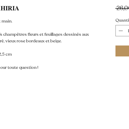
𝐈𝐑𝐈𝐀
 26,0
Quanti
 main.

champêtres fleurs et feuillages dessinés aux 
dré, vieux rose bordeaux et beige.

,5 cm

our toute question !
