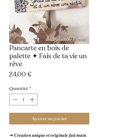
Pancarte en bois de
palette ✦ Fais de ta vie un
rêve
Prix
24,00 €
Quantité
*
Ajouter au panier
↠ 𝑪𝒓𝒆𝒂𝒕𝒊𝒐𝒏 𝒖𝒏𝒊𝒒𝒖𝒆 𝒆𝒕 𝒐𝒓𝒊𝒈𝒊𝒏𝒂𝒍𝒆 𝒇𝒂𝒊𝒕 𝒎𝒂𝒊𝒏.