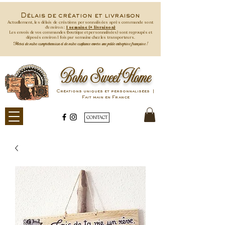
Délais de création et livraison
Actuellement, les délais de créations personnalisées après commande
sont
d'environ :
1 semaine (+ livraison)
Les envois de vos commandes (boutique et personnalisées) sont regroupés et
déposés environ 1 fois par semaine
chez les transporteurs.
Merci de votre compréhension et de votre confiance envers une petite entreprise française !
Boho Sweet Home
Créations uniques et personnalisées |
Fait main en France
CONTACT