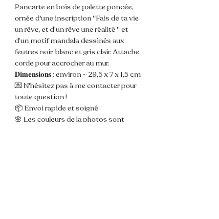
Pancarte en bois de palette poncée,
ornée d'une inscription "Fais de ta vie
un rêve, et d'un rêve une réalité " et
d'un motif mandala dessinés aux
feutres noir, blanc et gris clair. Attache
corde pour accrocher au mur.
𝐃𝐢𝐦𝐞𝐧𝐬𝐢𝐨𝐧𝐬 : environ ~ 29,5 x 7 x 1,5 cm
💌 N'hésitez pas à me contacter pour
toute question !
📦 Envoi rapide et soigné.
🌸 Les couleurs de la photos sont
susceptibles de varier légèrement du
modèle du fait de la lumière.
📌 Les pancartes sont créees à partir
de bois de palette qui sont déclouées,
découpées, poncées et percées par
moi même en amont du travail
d'ornement.
Ce support brut et unique du bois est