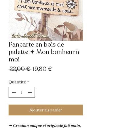
Pancarte en bois de
palette ✦ Mon bonheur à
moi
Prix
Prix
 22,00 € 
19,80 €
original
promotionnel
Quantité
*
Ajouter au panier
↠ 𝑪𝒓𝒆𝒂𝒕𝒊𝒐𝒏 𝒖𝒏𝒊𝒒𝒖𝒆 𝒆𝒕 𝒐𝒓𝒊𝒈𝒊𝒏𝒂𝒍𝒆 𝒇𝒂𝒊𝒕 𝒎𝒂𝒊𝒏.