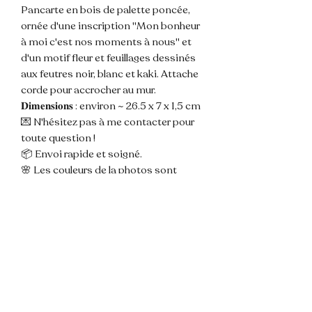
Pancarte en bois de palette poncée,
ornée d'une inscription "Mon bonheur
à moi c'est nos moments à nous" et
d'un motif fleur et feuillages dessinés
aux feutres noir, blanc et kaki. Attache
corde pour accrocher au mur.
𝐃𝐢𝐦𝐞𝐧𝐬𝐢𝐨𝐧𝐬 : environ ~ 26.5 x 7 x 1,5 cm
💌 N'hésitez pas à me contacter pour
toute question !
📦 Envoi rapide et soigné.
🌸 Les couleurs de la photos sont
susceptibles de varier légèrement du
modèle du fait de la lumière.
📌 Les pancartes sont créées à partir
de bois de palette qui sont déclouées,
découpées, poncées et percées par
moi même en amont du travail
d'ornement.
Ce support brut et unique du bois est