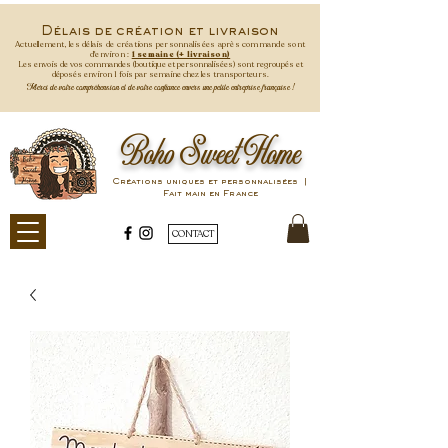
Délais de création et livraison
Actuellement, les délais de créations personnalisées après commande
sont
d'environ :
1 semaine (+ livraison)
Les envois de vos commandes (boutique et personnalisées) sont regroupés et
déposés environ 1 fois par semaine
chez les transporteurs.
Merci de votre compréhension et de votre confiance envers une petite entreprise française !
Boho Sweet Home
Créations uniques et personnalisées |
Fait main en France
CONTACT