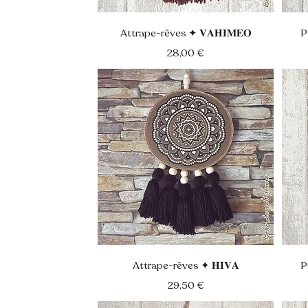
Aperçu rapide
Attrape-rêves ✦ 𝐕𝐀𝐇𝐈𝐌𝐄𝐎
P
Prix
28,00 €
Aperçu rapide
Attrape-rêves ✦ 𝐇𝐈𝐕𝐀
P
Prix
29,50 €