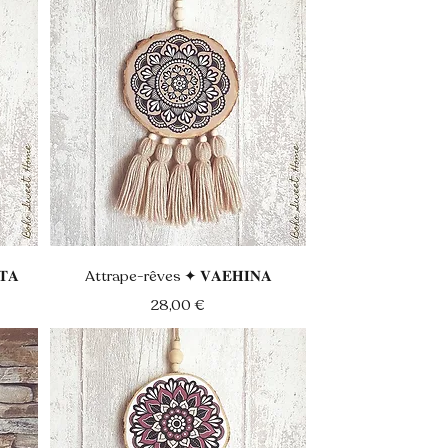
Aperçu rapide
𝐀
Attrape-rêves ✦ 𝐕𝐀𝐄𝐇𝐈𝐍𝐀
Prix
28,00 €