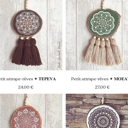
Aperçu rapide
Aperçu rapide
tit attrape-rêves ✦ 𝐓𝐄𝐏𝐄𝐕𝐀
Petit attrape-rêves ✦ 𝐌𝐎𝐄𝐀
Prix
Prix
24,00 €
27,00 €