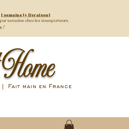
:
1 semaine (+ livraison)
s par semaine
chez les transporteurs.
se !
 Home
| Fait main en France