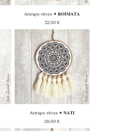
Aperçu rapide
Attrape-rêves ✦ 𝐑𝐎𝐈𝐌𝐀𝐓𝐀
Prix
32,50 €
Aperçu rapide
Attrape-rêves ✦ 𝐍𝐀𝐓𝐈
Prix
29,50 €