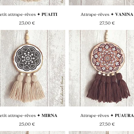
Aperçu rapide
Aperçu rapide
etit attrape-rêves ✦ 𝐏𝐔𝐀𝐈𝐓𝐈
Attrape-rêves ✦ 𝐕𝐀𝐍𝐈𝐍𝐀
Prix
Prix
23,00 €
27,50 €
Aperçu rapide
Aperçu rapide
etit attrape-rêves ✦ 𝐌𝐈𝐑𝐍𝐀
Attrape-rêves ✦ 𝐏𝐔𝐀𝐔𝐑𝐀
Prix
Prix
25,00 €
27,50 €