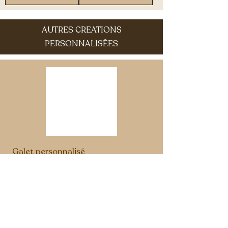
AUTRES CREATIONS
PERSONNALISÉES
Galet personnalisé
➤ Les galets sont personnalisables sur commande au motif de
votre choix (mandala, citation, nom de votre enseigne,
silhouette d'un animal...)
Choisissez votre motif/texte, vos couleurs ainsi que la taille du
galet :
-
PETIT | 5-6 cm
:
9,00€
-
MOYEN | 6-7 cm
:
11.50 €
-
GRAND |
7-8 cm :
14.00€