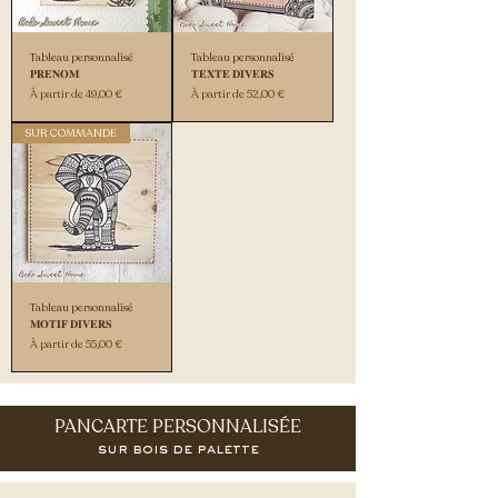
Tableau personnalisé
Tableau personnalisé
𝐏𝐑𝐄𝐍𝐎𝐌
𝐓𝐄𝐗𝐓𝐄 𝐃𝐈𝐕𝐄𝐑𝐒
Prix promotionnel
Prix promotionnel
À partir de
49,00 €
À partir de
52,00 €
SUR COMMANDE
Tableau personnalisé
𝐌𝐎𝐓𝐈𝐅 𝐃𝐈𝐕𝐄𝐑𝐒
Prix promotionnel
À partir de
55,00 €
PANCARTE PERSONNALISÉE
sur bois de palette