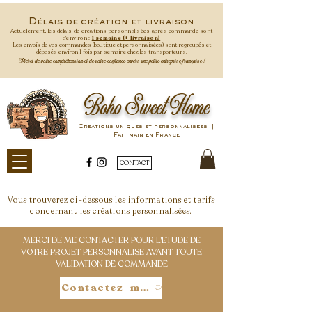
Délais de création et livraison
Actuellement, les délais de créations personnalisées après commande
sont
d'environ :
1 semaine (+ livraison)
Les envois de vos commandes (boutique et personnalisées) sont regroupés et
déposés environ 1 fois par semaine
chez les transporteurs.
Merci de votre compréhension et de votre confiance envers une petite entreprise française !
Boho Sweet Home
Créations uniques et personnalisées |
Fait main en France
CONTACT
Vous trouverez ci-dessous les informations et tarifs
concernant les créations personnalisées.
MERCI DE ME CONTACTER POUR L'ETUDE DE
VOTRE PROJET PERSONNALISE AVANT TOUTE
VALIDATION DE COMMANDE
Contactez-moi