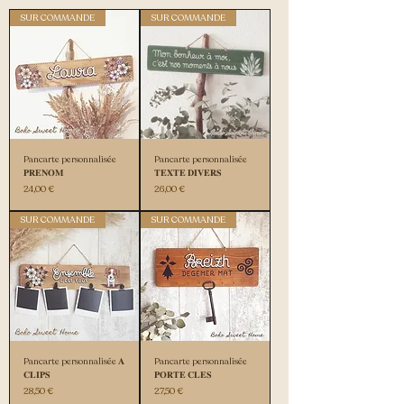
SUR COMMANDE
SUR COMMANDE
Pancarte personnalisée
Pancarte personnalisée
𝐏𝐑𝐄𝐍𝐎𝐌
𝐓𝐄𝐗𝐓𝐄 𝐃𝐈𝐕𝐄𝐑𝐒
Prix
Prix
24,00 €
26,00 €
SUR COMMANDE
SUR COMMANDE
Pancarte personnalisée 𝐀
Pancarte personnalisée
𝐂𝐋𝐈𝐏𝐒
𝐏𝐎𝐑𝐓𝐄 𝐂𝐋𝐄𝐒
Prix
Prix
28,50 €
27,50 €