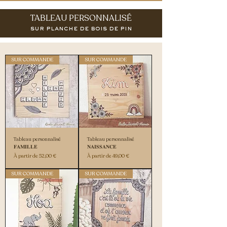
TABLEAU PERSONNALISÉ
sur planche de bois de pin
SUR COMMANDE
SUR COMMANDE
Tableau personnalisé
Tableau personnalisé
𝐅𝐀𝐌𝐈𝐋𝐋𝐄
𝐍𝐀𝐈𝐒𝐒𝐀𝐍𝐂𝐄
Prix promotionnel
Prix promotionnel
À partir de
52,00 €
À partir de
49,00 €
SUR COMMANDE
SUR COMMANDE