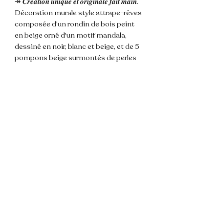
↠ 𝑪𝒓𝒆𝒂𝒕𝒊𝒐𝒏 𝒖𝒏𝒊𝒒𝒖𝒆 𝒆𝒕 𝒐𝒓𝒊𝒈𝒊𝒏𝒂𝒍𝒆 𝒇𝒂𝒊𝒕 𝒎𝒂𝒊𝒏.
Décoration murale style attrape-rêves
composée d'un rondin de bois peint
en beige orné d'un motif mandala,
dessiné en noir, blanc et beige, et de 5
pompons beige surmontés de perles
de bois, avec attache corde pour
accrocher au mur, détails perles de
bois.
𝐃𝐢𝐦𝐞𝐧𝐬𝐢𝐨𝐧𝐬 : longueur totale environ
35cm, sans l'accroche 24cm, diamètre
rondin ~ 14x13,5cm.
🌸 Les couleurs de la photos sont
susceptibles de varier légèrement du
modèle du fait de la lumière.
💌 N'hésitez pas à me contacter pour
toute question !
📦 Envoi rapide et soigné.