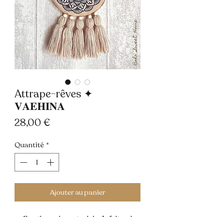
Attrape-rêves ✦
𝐕𝐀𝐄𝐇𝐈𝐍𝐀
Prix
28,00 €
Quantité
*
Ajouter au panier