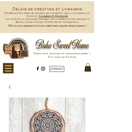
Délais de création et livraison
Actuellement, les délais de créations personnalisées après commande
sont
d'environ :
1 semaine (+ livraison)
Les envois de vos commandes (boutique et personnalisées) sont regroupés et
déposés environ 1 fois par semaine
chez les transporteurs.
Merci de votre compréhension et de votre confiance envers une petite entreprise française !
Boho Sweet Home
Créations uniques et personnalisées |
Fait main en France
CONTACT