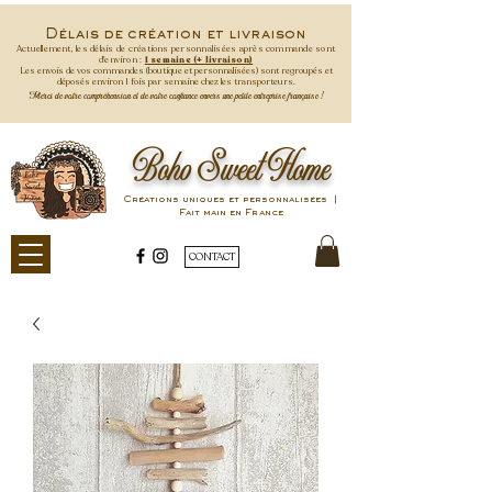
Délais de création et livraison
Actuellement, les délais de créations personnalisées après commande
sont
d'environ :
1 semaine (+ livraison)
Les envois de vos commandes (boutique et personnalisées) sont regroupés et
déposés environ 1 fois par semaine
chez les transporteurs.
Merci de votre compréhension et de votre confiance envers une petite entreprise française !
Boho Sweet Home
Créations uniques et personnalisées |
Fait main en France
CONTACT