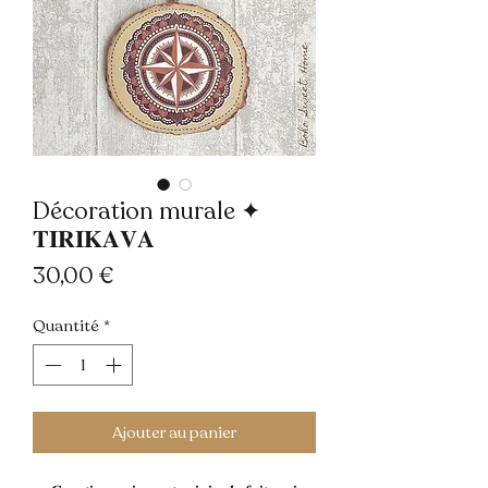
Décoration murale ✦
𝐓𝐈𝐑𝐈𝐊𝐀𝐕𝐀
Prix
30,00 €
Quantité
*
Ajouter au panier