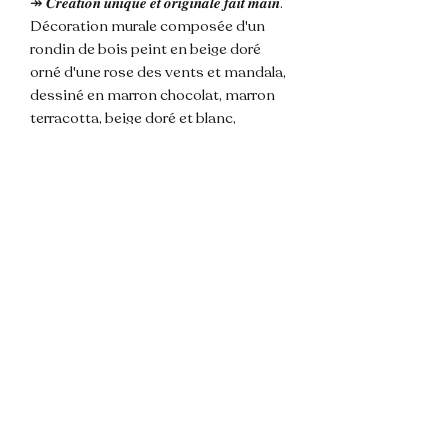
↠ 𝑪𝒓𝒆𝒂𝒕𝒊𝒐𝒏 𝒖𝒏𝒊𝒒𝒖𝒆 𝒆𝒕 𝒐𝒓𝒊𝒈𝒊𝒏𝒂𝒍𝒆 𝒇𝒂𝒊𝒕 𝒎𝒂𝒊𝒏.
Décoration murale composée d'un
rondin de bois peint en beige doré
orné d'une rose des vents et mandala,
dessiné en marron chocolat, marron
terracotta, beige doré et blanc,
surmonté de 5 bois flotté et de perles
de bois, avec attache corde pour
accrocher au mur.
𝐃𝐢𝐦𝐞𝐧𝐬𝐢𝐨𝐧𝐬 : longueur totale environ
40 cm, rondin ~ 18x16,5cm.
🌸 Les couleurs de la photos sont
susceptibles de varier légèrement du
modèle du fait de la lumière.
💌 N'hésitez pas à me contacter pour
toute question !
📦 Envoi rapide et soigné.