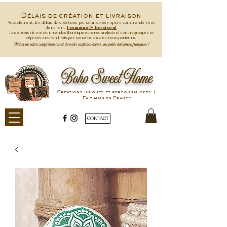
Délais de création et livraison
Actuellement, les délais de créations personnalisées après commande
sont
d'environ :
1 semaine (+ livraison)
Les envois de vos commandes (boutique et personnalisées) sont regroupés et
déposés environ 1 fois par semaine
chez les transporteurs.
Merci de votre compréhension et de votre confiance envers une petite entreprise française !
Boho Sweet Home
Créations uniques et personnalisées |
Fait main en France
CONTACT