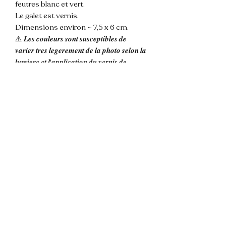
feutres blanc et vert.
Le galet est vernis.
Dimensions environ ~ 7,5 x 6 cm.
⚠️ 𝑳𝒆𝒔 𝒄𝒐𝒖𝒍𝒆𝒖𝒓𝒔 𝒔𝒐𝒏𝒕 𝒔𝒖𝒔𝒄𝒆𝒑𝒕𝒊𝒃𝒍𝒆𝒔 𝒅𝒆
𝒗𝒂𝒓𝒊𝒆𝒓 𝒕𝒓𝒆𝒔 𝒍𝒆𝒈𝒆𝒓𝒆𝒎𝒆𝒏𝒕 𝒅𝒆 𝒍𝒂 𝒑𝒉𝒐𝒕𝒐 𝒔𝒆𝒍𝒐𝒏 𝒍𝒂
𝒍𝒖𝒎𝒊𝒆𝒓𝒆 𝒆𝒕 𝒍'𝒂𝒑𝒑𝒍𝒊𝒄𝒂𝒕𝒊𝒐𝒏 𝒅𝒖 𝒗𝒆𝒓𝒏𝒊𝒔 𝒅𝒆
𝒑𝒓𝒐𝒕𝒆𝒄𝒕𝒊𝒐𝒏.
💌 N'hésitez pas à me contacter pour
toute question !
📦 Envoi rapide et soigné.