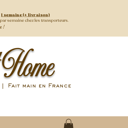
:
1 semaine (+ livraison)
s par semaine
chez les transporteurs.
se !
 Home
| Fait main en France