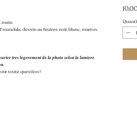
10,0
Quanti
t main.
tif mandala, dessin au feutres noir, blanc, marron
𝒂𝒓𝒊𝒆𝒓 𝒕𝒓𝒆𝒔 𝒍𝒆𝒈𝒆𝒓𝒆𝒎𝒆𝒏𝒕 𝒅𝒆 𝒍𝒂 𝒑𝒉𝒐𝒕𝒐 𝒔𝒆𝒍𝒐𝒏 𝒍𝒂 𝒍𝒖𝒎𝒊𝒆𝒓𝒆
𝒐𝒏.
our toute question !