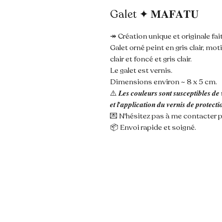
Galet ✦ 𝐌𝐀𝐅𝐀𝐓𝐔
↠ Création unique et originale fai
Galet orné peint en gris clair, mo
clair et foncé et gris clair.
Le galet est vernis.
Dimensions environ ~ 8 x 5 cm.
⚠️ 𝑳𝒆𝒔 𝒄𝒐𝒖𝒍𝒆𝒖𝒓𝒔 𝒔𝒐𝒏𝒕 𝒔𝒖𝒔𝒄𝒆𝒑𝒕𝒊𝒃𝒍𝒆𝒔 𝒅𝒆 
𝒆𝒕 𝒍'𝒂𝒑𝒑𝒍𝒊𝒄𝒂𝒕𝒊𝒐𝒏 𝒅𝒖 𝒗𝒆𝒓𝒏𝒊𝒔 𝒅𝒆 𝒑𝒓𝒐𝒕𝒆𝒄𝒕𝒊
💌 N'hésitez pas à me contacter p
📦 Envoi rapide et soigné.