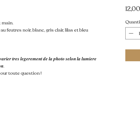
12,0
Quanti
t main.
feutres noir, blanc, gris clair, lilas et bleu
𝒂𝒓𝒊𝒆𝒓 𝒕𝒓𝒆𝒔 𝒍𝒆𝒈𝒆𝒓𝒆𝒎𝒆𝒏𝒕 𝒅𝒆 𝒍𝒂 𝒑𝒉𝒐𝒕𝒐 𝒔𝒆𝒍𝒐𝒏 𝒍𝒂 𝒍𝒖𝒎𝒊𝒆𝒓𝒆
𝒐𝒏.
our toute question !