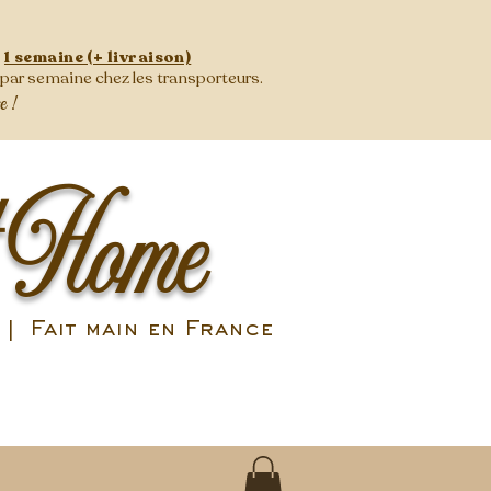
:
1 semaine (+ livraison)
s par semaine
chez les transporteurs.
se !
 Home
| Fait main en France