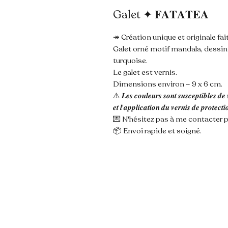
Galet ✦ 𝐅𝐀𝐓𝐀𝐓𝐄𝐀
↠ Création unique et originale fai
Galet orné motif mandala, dessin au 
turquoise.
Le galet est vernis.
Dimensions environ ~ 9 x 6 cm.
⚠️ 𝑳𝒆𝒔 𝒄𝒐𝒖𝒍𝒆𝒖𝒓𝒔 𝒔𝒐𝒏𝒕 𝒔𝒖𝒔𝒄𝒆𝒑𝒕𝒊𝒃𝒍𝒆𝒔 𝒅𝒆 
𝒆𝒕 𝒍'𝒂𝒑𝒑𝒍𝒊𝒄𝒂𝒕𝒊𝒐𝒏 𝒅𝒖 𝒗𝒆𝒓𝒏𝒊𝒔 𝒅𝒆 𝒑𝒓𝒐𝒕𝒆𝒄𝒕𝒊
💌 N'hésitez pas à me contacter p
📦 Envoi rapide et soigné.