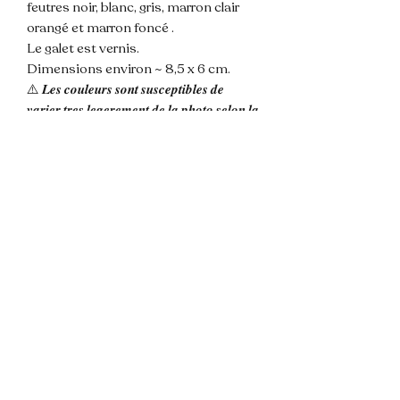
feutres noir, blanc, gris, marron clair
orangé et marron foncé .
Le galet est vernis.
Dimensions environ ~ 8,5 x 6 cm.
⚠️ 𝑳𝒆𝒔 𝒄𝒐𝒖𝒍𝒆𝒖𝒓𝒔 𝒔𝒐𝒏𝒕 𝒔𝒖𝒔𝒄𝒆𝒑𝒕𝒊𝒃𝒍𝒆𝒔 𝒅𝒆
𝒗𝒂𝒓𝒊𝒆𝒓 𝒕𝒓𝒆𝒔 𝒍𝒆𝒈𝒆𝒓𝒆𝒎𝒆𝒏𝒕 𝒅𝒆 𝒍𝒂 𝒑𝒉𝒐𝒕𝒐 𝒔𝒆𝒍𝒐𝒏 𝒍𝒂
𝒍𝒖𝒎𝒊𝒆𝒓𝒆 𝒆𝒕 𝒍'𝒂𝒑𝒑𝒍𝒊𝒄𝒂𝒕𝒊𝒐𝒏 𝒅𝒖 𝒗𝒆𝒓𝒏𝒊𝒔 𝒅𝒆
𝒑𝒓𝒐𝒕𝒆𝒄𝒕𝒊𝒐𝒏.
💌 N'hésitez pas à me contacter pour
toute question !
📦 Envoi rapide et soigné.