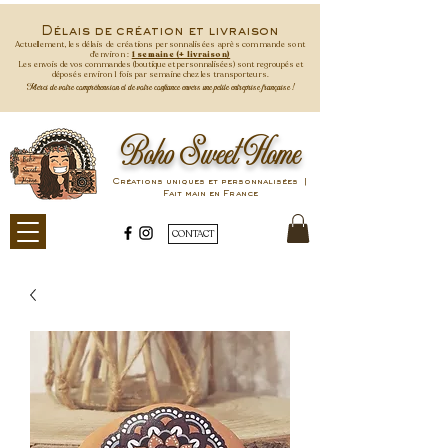
Délais de création et livraison
Actuellement, les délais de créations personnalisées après commande
sont
d'environ :
1 semaine (+ livraison)
Les envois de vos commandes (boutique et personnalisées) sont regroupés et
déposés environ 1 fois par semaine
chez les transporteurs.
Merci de votre compréhension et de votre confiance envers une petite entreprise française !
Boho Sweet Home
Créations uniques et personnalisées |
Fait main en France
CONTACT