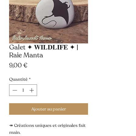
Galet ✦ 𝐖𝐈𝐋𝐃𝐋𝐈𝐅𝐄 ✦ |
Raie Manta
Prix
9,00 €
Quantité
*
Ajouter au panier
↠ Créations uniques et originales fait 
main. 
