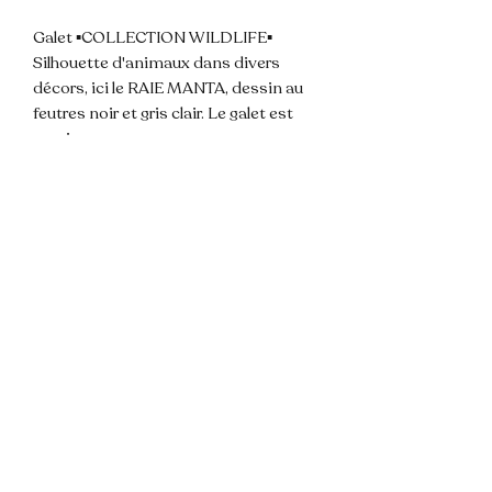
Galet ▪COLLECTION WILDLIFE▪ 

Silhouette d'animaux dans divers 
décors, ici le RAIE MANTA, dessin au 
feutres noir et gris clair. Le galet est 
vernis.

Dimensions environ : 7 x 6,5 cm

⚠️ JE PEUX REFAIRE LES MODÈLES 
ÉPUISÉS SUR COMMANDE.

💌 N'hésitez pas à me contacter pour 
toute question ! 

📦 Envoi rapide et soigné.