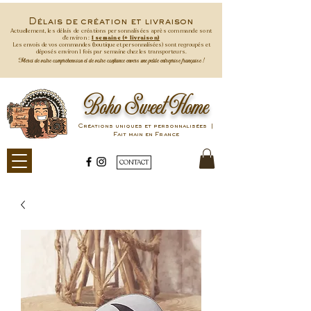
Délais de création et livraison
Actuellement, les délais de créations personnalisées après commande
sont
d'environ :
1 semaine (+ livraison)
Les envois de vos commandes (boutique et personnalisées) sont regroupés et
déposés environ 1 fois par semaine
chez les transporteurs.
Merci de votre compréhension et de votre confiance envers une petite entreprise française !
Boho Sweet Home
Créations uniques et personnalisées |
Fait main en France
CONTACT