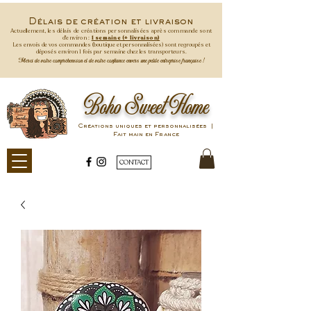
Délais de création et livraison
Actuellement, les délais de créations personnalisées après commande
sont
d'environ :
1 semaine (+ livraison)
Les envois de vos commandes (boutique et personnalisées) sont regroupés et
déposés environ 1 fois par semaine
chez les transporteurs.
Merci de votre compréhension et de votre confiance envers une petite entreprise française !
Boho Sweet Home
Créations uniques et personnalisées |
Fait main en France
CONTACT