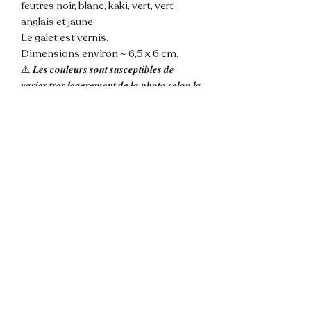
feutres noir, blanc, kaki, vert, vert
anglais et jaune.
Le galet est vernis.
Dimensions environ ~ 6,5 x 6 cm.
⚠️ 𝑳𝒆𝒔 𝒄𝒐𝒖𝒍𝒆𝒖𝒓𝒔 𝒔𝒐𝒏𝒕 𝒔𝒖𝒔𝒄𝒆𝒑𝒕𝒊𝒃𝒍𝒆𝒔 𝒅𝒆
𝒗𝒂𝒓𝒊𝒆𝒓 𝒕𝒓𝒆𝒔 𝒍𝒆𝒈𝒆𝒓𝒆𝒎𝒆𝒏𝒕 𝒅𝒆 𝒍𝒂 𝒑𝒉𝒐𝒕𝒐 𝒔𝒆𝒍𝒐𝒏 𝒍𝒂
𝒍𝒖𝒎𝒊𝒆𝒓𝒆 𝒆𝒕 𝒍'𝒂𝒑𝒑𝒍𝒊𝒄𝒂𝒕𝒊𝒐𝒏 𝒅𝒖 𝒗𝒆𝒓𝒏𝒊𝒔 𝒅𝒆
𝒑𝒓𝒐𝒕𝒆𝒄𝒕𝒊𝒐𝒏.
💌 N'hésitez pas à me contacter pour
toute question !
📦 Envoi rapide et soigné.