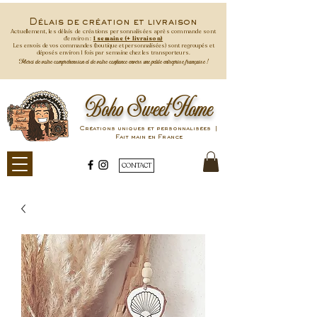
Délais de création et livraison
Actuellement, les délais de créations personnalisées après commande
sont
d'environ :
1 semaine (+ livraison)
Les envois de vos commandes (boutique et personnalisées) sont regroupés et
déposés environ 1 fois par semaine
chez les transporteurs.
Merci de votre compréhension et de votre confiance envers une petite entreprise française !
Boho Sweet Home
Créations uniques et personnalisées |
Fait main en France
CONTACT