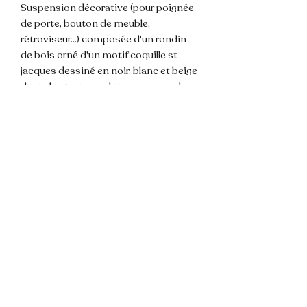
Suspension décorative (pour poignée
de porte, bouton de meuble,
rétroviseur...) composée d'un rondin
de bois orné d'un motif coquille st
jacques dessiné en noir, blanc et beige
duquel est suspendu un pompon de
couleur beige, 3 perles de bois.
Attache corde.
Dimension totale environ ~ 25cm.
🌸 Les couleurs de la photos sont
susceptibles de varier légèrement du
modèle du fait de la lumière.
💌 N'hésitez pas à me contacter pour
toute question !
📦 Envoi rapide et soigné.