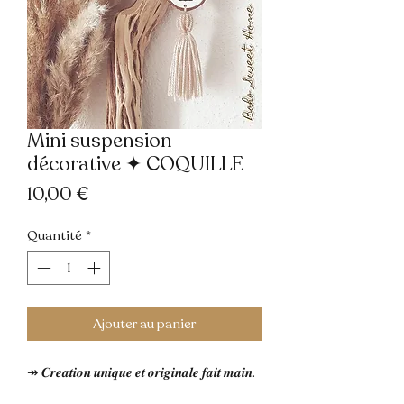
Mini suspension
décorative ✦ COQUILLE
Prix
10,00 €
Quantité
*
Ajouter au panier
↠ 𝑪𝒓𝒆𝒂𝒕𝒊𝒐𝒏 𝒖𝒏𝒊𝒒𝒖𝒆 𝒆𝒕 𝒐𝒓𝒊𝒈𝒊𝒏𝒂𝒍𝒆 𝒇𝒂𝒊𝒕 𝒎𝒂𝒊𝒏.