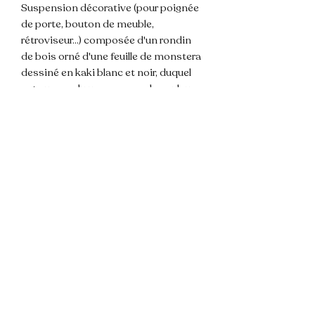
Suspension décorative (pour poignée
de porte, bouton de meuble,
rétroviseur...) composée d'un rondin
de bois orné d'une feuille de monstera
dessiné en kaki blanc et noir, duquel
est suspendu un pompon de couleur
beige, 3 perles de bois. Attache corde.
𝐃𝐢𝐦𝐞𝐧𝐬𝐢𝐨𝐧 : totale environ ~ 26cm.
🌸 Les couleurs de la photos sont
susceptibles de varier légèrement du
modèle du fait de la lumière.
💌 N'hésitez pas à me contacter pour
toute question !
📦 Envoi rapide et soigné.