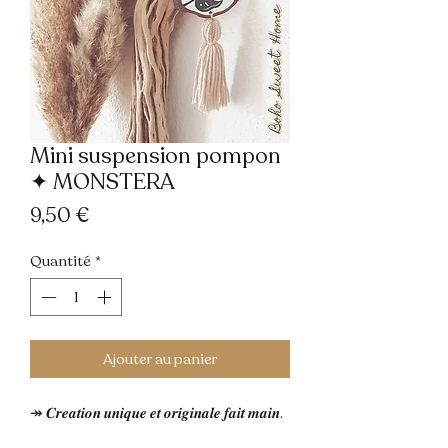
Mini suspension pompon
✦ MONSTERA
Prix
9,50 €
Quantité
*
Ajouter au panier
↠ 𝑪𝒓𝒆𝒂𝒕𝒊𝒐𝒏 𝒖𝒏𝒊𝒒𝒖𝒆 𝒆𝒕 𝒐𝒓𝒊𝒈𝒊𝒏𝒂𝒍𝒆 𝒇𝒂𝒊𝒕 𝒎𝒂𝒊𝒏.