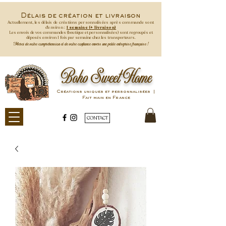
Délais de création et livraison
Actuellement, les délais de créations personnalisées après commande
sont
d'environ :
1 semaine (+ livraison)
Les envois de vos commandes (boutique et personnalisées) sont regroupés et
déposés environ 1 fois par semaine
chez les transporteurs.
Merci de votre compréhension et de votre confiance envers une petite entreprise française !
Boho Sweet Home
Créations uniques et personnalisées |
Fait main en France
CONTACT