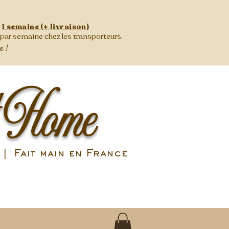
:
1 semaine (+ livraison)
s par semaine
chez les transporteurs.
se !
 Home
| Fait main en France