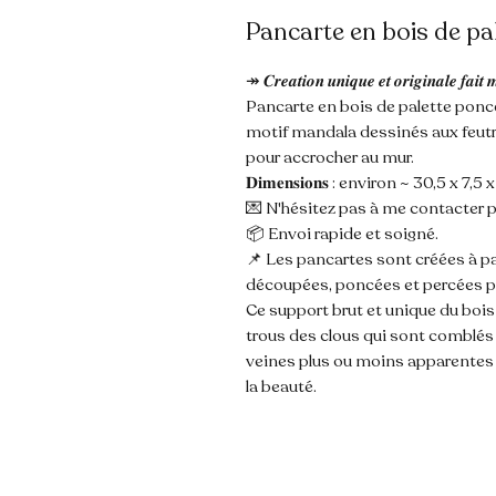
Pancarte en bois de pa
↠ 𝑪𝒓𝒆𝒂𝒕𝒊𝒐𝒏 𝒖𝒏𝒊𝒒𝒖𝒆 𝒆𝒕 𝒐𝒓𝒊𝒈𝒊𝒏𝒂𝒍𝒆 𝒇𝒂𝒊𝒕 
Pancarte en bois de palette poncé
motif mandala dessinés aux feutres
pour accrocher au mur.
𝐃𝐢𝐦𝐞𝐧𝐬𝐢𝐨𝐧𝐬 : environ ~ 30,5 x 7,5
💌 N'hésitez pas à me contacter p
📦 Envoi rapide et soigné.
📌 Les pancartes sont créées à pa
découpées, poncées et percées p
Ce support brut et unique du boi
trous des clous qui sont comblés 
veines plus ou moins apparentes o
la beauté.