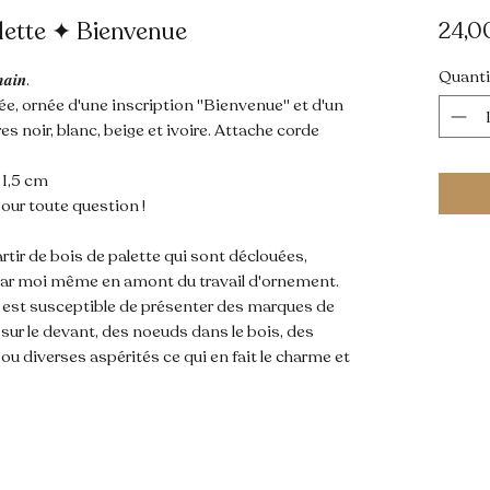
lette ✦ Bienvenue
24,0
Quanti
𝒂𝒊𝒏.
e, ornée d'une inscription "Bienvenue" et d'un
 noir, blanc, beige et ivoire. Attache corde
 x 1,5 cm
our toute question !
rtir de bois de palette qui sont déclouées,
ar moi même en amont du travail d'ornement.
s est susceptible de présenter des marques de
sur le devant, des noeuds dans le bois, des
u diverses aspérités ce qui en fait le charme et