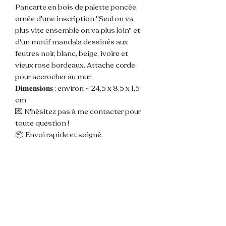
Pancarte en bois de palette poncée,
ornée d'une inscription "Seul on va
plus vite ensemble on va plus loin" et
d'un motif mandala dessinés aux
feutres noir, blanc, beige, ivoire et
vieux rose bordeaux. Attache corde
pour accrocher au mur.
𝐃𝐢𝐦𝐞𝐧𝐬𝐢𝐨𝐧𝐬 : environ ~ 24,5 x 8,5 x 1,5
cm
💌 N'hésitez pas à me contacter pour
toute question !
📦 Envoi rapide et soigné.
🌸 Les couleurs de la photos sont
susceptibles de varier légèrement du
modèle du fait de la lumière.
📌 Les pancartes sont créées à partir
de bois de palette qui sont déclouées,
découpées, poncées et percées par
moi même en amont du travail