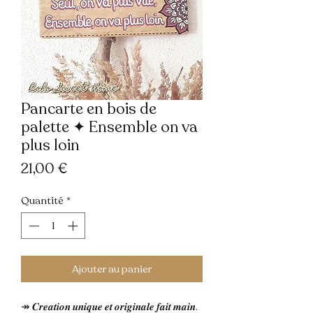
Pancarte en bois de
palette ✦ Ensemble on va
plus loin
Prix
21,00 €
Quantité
*
Ajouter au panier
↠ 𝑪𝒓𝒆𝒂𝒕𝒊𝒐𝒏 𝒖𝒏𝒊𝒒𝒖𝒆 𝒆𝒕 𝒐𝒓𝒊𝒈𝒊𝒏𝒂𝒍𝒆 𝒇𝒂𝒊𝒕 𝒎𝒂𝒊𝒏.