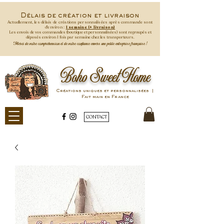
Délais de création et livraison
Actuellement, les délais de créations personnalisées après commande
sont
d'environ :
1 semaine (+ livraison)
Les envois de vos commandes (boutique et personnalisées) sont regroupés et
déposés environ 1 fois par semaine
chez les transporteurs.
Merci de votre compréhension et de votre confiance envers une petite entreprise française !
Boho Sweet Home
Créations uniques et personnalisées |
Fait main en France
CONTACT