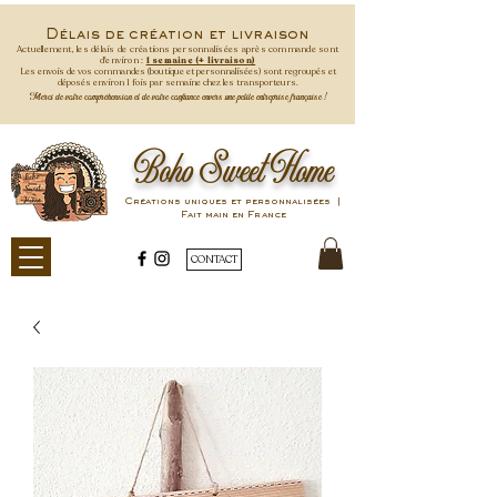
Délais de création et livraison
Actuellement, les délais de créations personnalisées après commande
sont
d'environ :
1 semaine (+ livraison)
Les envois de vos commandes (boutique et personnalisées) sont regroupés et
déposés environ 1 fois par semaine
chez les transporteurs.
Merci de votre compréhension et de votre confiance envers une petite entreprise française !
Boho Sweet Home
Créations uniques et personnalisées |
Fait main en France
CONTACT