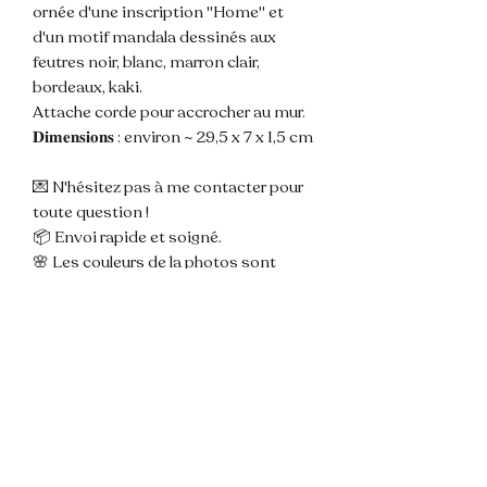
ornée d'une inscription "Home" et
d'un motif mandala dessinés aux
feutres noir, blanc, marron clair,
bordeaux, kaki.
Attache corde pour accrocher au mur.
𝐃𝐢𝐦𝐞𝐧𝐬𝐢𝐨𝐧𝐬 : environ ~ 29,5 x 7 x 1,5 cm
💌 N'hésitez pas à me contacter pour
toute question !
📦 Envoi rapide et soigné.
🌸 Les couleurs de la photos sont
susceptibles de varier légèrement du
modèle du fait de la lumière.
📌 Les pancartes sont créées à partir
de bois de palette qui sont déclouées,
découpées, poncées et percées par
moi même en amont du travail
d'ornement.
Ce support brut et unique du bois est