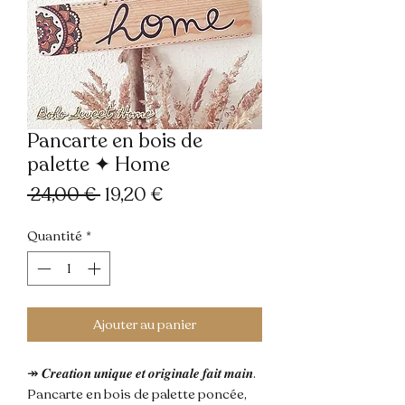
Pancarte en bois de
palette ✦ Home
Prix
Prix
 24,00 € 
19,20 €
original
promotionnel
Quantité
*
Ajouter au panier
↠ 𝑪𝒓𝒆𝒂𝒕𝒊𝒐𝒏 𝒖𝒏𝒊𝒒𝒖𝒆 𝒆𝒕 𝒐𝒓𝒊𝒈𝒊𝒏𝒂𝒍𝒆 𝒇𝒂𝒊𝒕 𝒎𝒂𝒊𝒏.
Pancarte en bois de palette poncée,