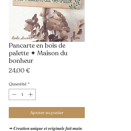
Pancarte en bois de
palette ✦ Maison du
bonheur
Prix
24,00 €
Quantité
*
Ajouter au panier
↠ 𝑪𝒓𝒆𝒂𝒕𝒊𝒐𝒏 𝒖𝒏𝒊𝒒𝒖𝒆 𝒆𝒕 𝒐𝒓𝒊𝒈𝒊𝒏𝒂𝒍𝒆 𝒇𝒂𝒊𝒕 𝒎𝒂𝒊𝒏.