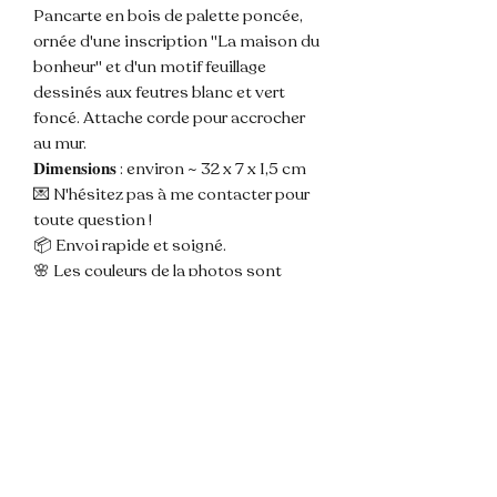
Pancarte en bois de palette poncée,
ornée d'une inscription "La maison du
bonheur" et d'un motif feuillage
dessinés aux feutres blanc et vert
foncé. Attache corde pour accrocher
au mur.
𝐃𝐢𝐦𝐞𝐧𝐬𝐢𝐨𝐧𝐬 : environ ~ 32 x 7 x 1,5 cm
💌 N'hésitez pas à me contacter pour
toute question !
📦 Envoi rapide et soigné.
🌸 Les couleurs de la photos sont
susceptibles de varier légèrement du
modèle du fait de la lumière.
📌 Les pancartes sont créees à partir
de bois de palette qui sont déclouées,
découpées, poncées et percées par
moi même en amont du travail
d'ornement.
Ce support brut et unique du bois est