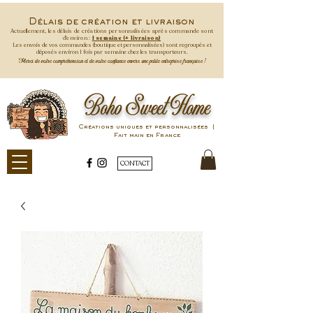
Délais de création et livraison
Actuellement, les délais de créations personnalisées après commande
sont
d'environ :
1 semaine (+ livraison)
Les envois de vos commandes (boutique et personnalisées) sont regroupés et
déposés environ 1 fois par semaine
chez les transporteurs.
Merci de votre compréhension et de votre confiance envers une petite entreprise française !
Boho Sweet Home
Créations uniques et personnalisées |
Fait main en France
CONTACT