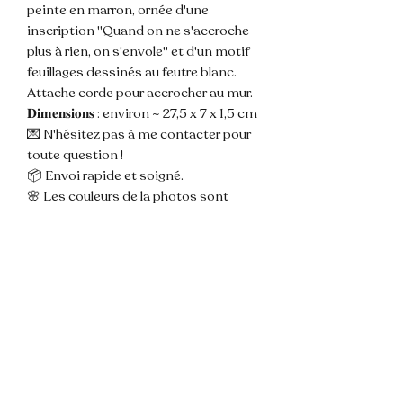
peinte en marron, ornée d'une
inscription "Quand on ne s'accroche
plus à rien, on s'envole" et d'un motif
feuillages dessinés au feutre blanc.
Attache corde pour accrocher au mur.
𝐃𝐢𝐦𝐞𝐧𝐬𝐢𝐨𝐧𝐬 : environ ~ 27,5 x 7 x 1,5 cm
💌 N'hésitez pas à me contacter pour
toute question !
📦 Envoi rapide et soigné.
🌸 Les couleurs de la photos sont
susceptibles de varier légèrement du
modèle du fait de la lumière.
📌 Les pancartes sont créées à partir
de bois de palette qui sont déclouées,
découpées, poncées et percées par
moi même en amont du travail
d'ornement.
Ce support brut et unique du bois est
susceptible de présenter des marques