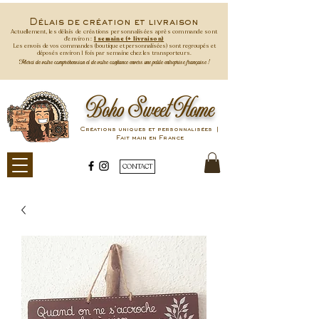
Délais de création et livraison
Actuellement, les délais de créations personnalisées après commande
sont
d'environ :
1 semaine (+ livraison)
Les envois de vos commandes (boutique et personnalisées) sont regroupés et
déposés environ 1 fois par semaine
chez les transporteurs.
Merci de votre compréhension et de votre confiance envers une petite entreprise française !
Boho Sweet Home
Créations uniques et personnalisées |
Fait main en France
CONTACT