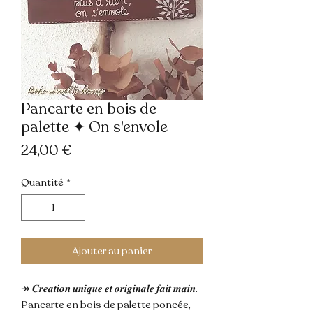
Pancarte en bois de
palette ✦ On s'envole
Prix
24,00 €
Quantité
*
Ajouter au panier
↠ 𝑪𝒓𝒆𝒂𝒕𝒊𝒐𝒏 𝒖𝒏𝒊𝒒𝒖𝒆 𝒆𝒕 𝒐𝒓𝒊𝒈𝒊𝒏𝒂𝒍𝒆 𝒇𝒂𝒊𝒕 𝒎𝒂𝒊𝒏.
Pancarte en bois de palette poncée,