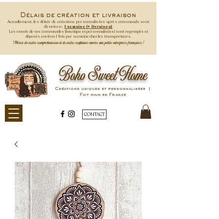
Délais de création et livraison
Actuellement, les délais de créations personnalisées après commande
sont
d'environ :
1 semaine (+ livraison)
Les envois de vos commandes (boutique et personnalisées) sont regroupés et
déposés environ 1 fois par semaine
chez les transporteurs.
Merci de votre compréhension et de votre confiance envers une petite entreprise française !
Boho Sweet Home
Créations uniques et personnalisées |
Fait main en France
CONTACT