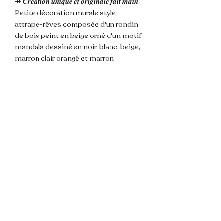
↠ 𝑪𝒓𝒆𝒂𝒕𝒊𝒐𝒏 𝒖𝒏𝒊𝒒𝒖𝒆 𝒆𝒕 𝒐𝒓𝒊𝒈𝒊𝒏𝒂𝒍𝒆 𝒇𝒂𝒊𝒕 𝒎𝒂𝒊𝒏.
Petite décoration murale style
attrape-rêves composée d'un rondin
de bois peint en beige orné d'un motif
mandala dessiné en noir, blanc, beige,
marron clair orangé et marron
chocolat, relié à 3 pompons beige et
leurs perles de bois. Attache corde
pour accrocher au mur.
𝐃𝐢𝐦𝐞𝐧𝐬𝐢𝐨𝐧𝐬 : longueur totale ~30cm,
sans l'accroche ~20cm, diamètre
rondin ~10 cm.
🌸 Les couleurs de la photos sont
susceptibles de varier légèrement du
modèle du fait de la lumière.
💌 N'hésitez pas à me contacter pour
toute question !
📦 Envoi rapide et soigné.