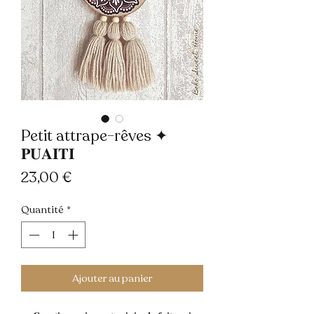
Petit attrape-rêves ✦
𝐏𝐔𝐀𝐈𝐓𝐈
Prix
23,00 €
Quantité
*
Ajouter au panier