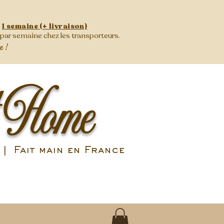
:
1 semaine (+ livraison)
s par semaine
chez les transporteurs.
se !
 Home
| Fait main en France