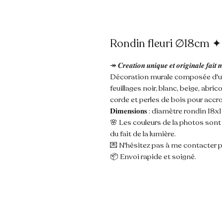
Rondin fleuri ∅18cm ✦ 𝐓
↠ 𝑪𝒓𝒆𝒂𝒕𝒊𝒐𝒏 𝒖𝒏𝒊𝒒𝒖𝒆 𝒆𝒕 𝒐𝒓𝒊𝒈𝒊𝒏𝒂𝒍𝒆 𝒇𝒂𝒊𝒕 
Décoration murale composée d'un 
feuillages noir, blanc, beige, abric
corde et perles de bois pour accr
𝐃𝐢𝐦𝐞𝐧𝐬𝐢𝐨𝐧𝐬 : diamètre rondin 18
🌸 Les couleurs de la photos son
du fait de la lumière.
💌 N'hésitez pas à me contacter p
📦 Envoi rapide et soigné.