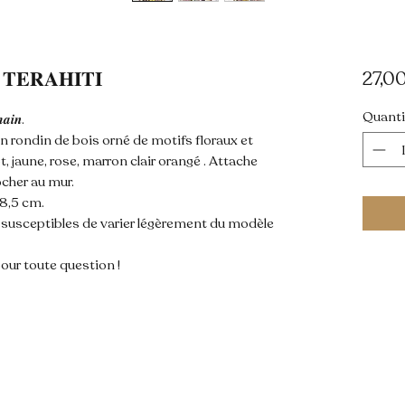
𝐑𝐀𝐇𝐈𝐓𝐈
27,0
Quanti
𝒂𝒊𝒏.
rondin de bois orné de motifs floraux et
ot, jaune, rose, marron clair orangé . Attache
ocher au mur.
x18,5 cm.
t susceptibles de varier légèrement du modèle
our toute question !