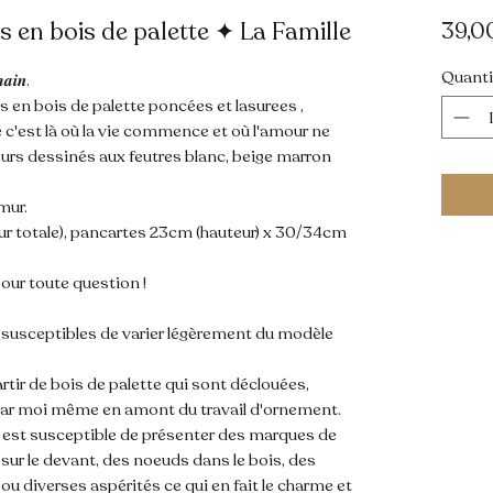
 en bois de palette ✦ La Famille
39,0
Quanti
𝒂𝒊𝒏.
 en bois de palette poncées et lasurees ,
le c'est là où la vie commence et où l'amour ne
leurs dessinés aux feutres blanc, beige marron
mur.
(hauteur totale), pancartes 23cm (hauteur) x 30/34cm
our toute question !
t susceptibles de varier légèrement du modèle
rtir de bois de palette qui sont déclouées,
ar moi même en amont du travail d'ornement.
s est susceptible de présenter des marques de
sur le devant, des noeuds dans le bois, des
u diverses aspérités ce qui en fait le charme et