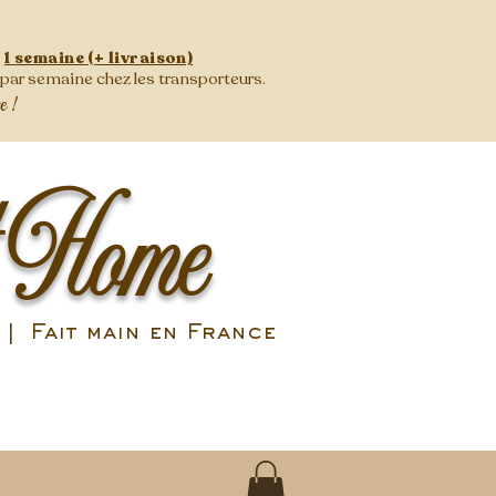
:
1 semaine (+ livraison)
s par semaine
chez les transporteurs.
se !
 Home
| Fait main en France