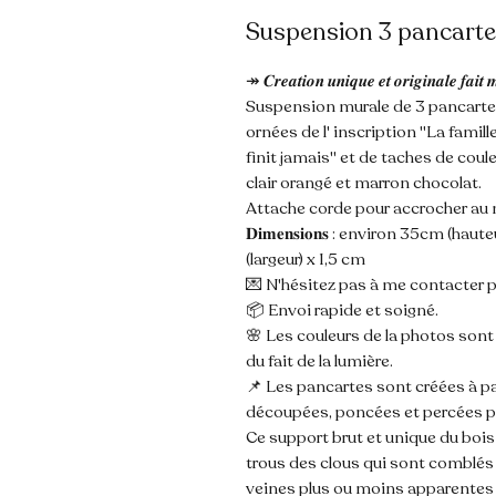
Suspension 3 pancartes
↠ 𝑪𝒓𝒆𝒂𝒕𝒊𝒐𝒏 𝒖𝒏𝒊𝒒𝒖𝒆 𝒆𝒕 𝒐𝒓𝒊𝒈𝒊𝒏𝒂𝒍𝒆 𝒇𝒂𝒊𝒕 
Suspension murale de 3 pancartes
ornées de l' inscription "La famil
finit jamais" et de taches de cou
clair orangé et marron chocolat.
Attache corde pour accrocher au 
𝐃𝐢𝐦𝐞𝐧𝐬𝐢𝐨𝐧𝐬 : environ 35cm 
(largeur) x 1,5 cm
💌 N'hésitez pas à me contacter p
📦 Envoi rapide et soigné.
🌸 Les couleurs de la photos son
du fait de la lumière.
📌 Les pancartes sont créées à pa
découpées, poncées et percées p
Ce support brut et unique du boi
trous des clous qui sont comblés 
veines plus ou moins apparentes o