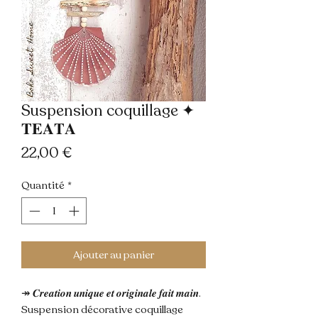
Suspension coquillage ✦
𝐓𝐄𝐀𝐓𝐀
Prix
22,00 €
Quantité
*
Ajouter au panier
↠ 𝑪𝒓𝒆𝒂𝒕𝒊𝒐𝒏 𝒖𝒏𝒊𝒒𝒖𝒆 𝒆𝒕 𝒐𝒓𝒊𝒈𝒊𝒏𝒂𝒍𝒆 𝒇𝒂𝒊𝒕 𝒎𝒂𝒊𝒏.
Suspension décorative coquillage