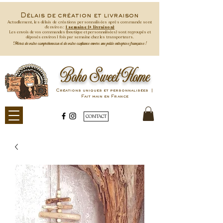
Délais de création et livraison
Actuellement, les délais de créations personnalisées après commande
sont
d'environ :
1 semaine (+ livraison)
Les envois de vos commandes (boutique et personnalisées) sont regroupés et
déposés environ 1 fois par semaine
chez les transporteurs.
Merci de votre compréhension et de votre confiance envers une petite entreprise française !
Boho Sweet Home
Créations uniques et personnalisées |
Fait main en France
CONTACT