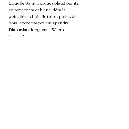
(coquille Saint-Jacques plate) peinte
en terracotta et blanc, détails
pointillés, 5 bois flotté, et perles de
bois. Accroche pour suspendre.
𝐃𝐢𝐦𝐞𝐧𝐬𝐢𝐨𝐧 : longueur ~30 cm
(accroche incluse)
🌸 Les couleurs de la photos sont
susceptibles de varier légèrement du
modèle du fait de la lumière.
💌 N'hésitez pas à me contacter pour
toute question !
📦 Envoi rapide et soigné.