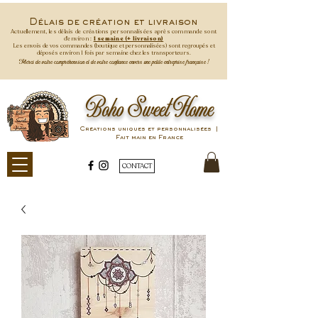
Délais de création et livraison
Actuellement, les délais de créations personnalisées après commande
sont
d'environ :
1 semaine (+ livraison)
Les envois de vos commandes (boutique et personnalisées) sont regroupés et
déposés environ 1 fois par semaine
chez les transporteurs.
Merci de votre compréhension et de votre confiance envers une petite entreprise française !
Boho Sweet Home
Créations uniques et personnalisées |
Fait main en France
CONTACT