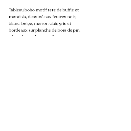
Tableau boho motif tete de buffle et 
mandala, dessiné aux feutres noir, 
blanc, beige, marron clair, gris et 
bordeaux sur planche de bois de pin.

• Attache au dos pour fixer au mur •

Dimensions environ ~ 15 x 30 x 1,8 
cm.

💌 N'hésitez pas à me contacter pour 
toute question !

📦 Envoi rapide et soigné.