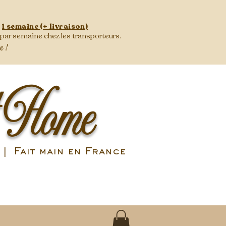
:
1 semaine (+ livraison)
s par semaine
chez les transporteurs.
se !
 Home
| Fait main en France