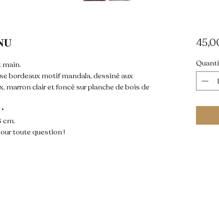
𝐔
45,0
Quanti
t main.
ose bordeaux motif mandala, dessiné aux
ux, marron clair et foncé sur planche de bois de
 •
8 cm.
our toute question !