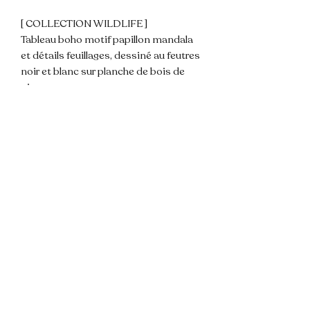
[ COLLECTION WILDLIFE ]

Tableau boho motif papillon mandala 
et détails feuillages, dessiné au feutres 
noir et blanc sur planche de bois de 
pin.

• Attache au dos pour fixer au mur •

Dimensions environ ~ 33 x 30 x 1,8 
cm.

💌 N'hésitez pas à me contacter pour 
toute question !

📦 Envoi rapide et soigné.