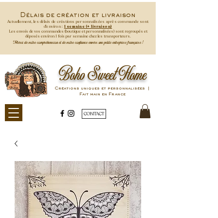
Délais de création et livraison
Actuellement, les délais de créations personnalisées après commande
sont
d'environ :
1 semaine (+ livraison)
Les envois de vos commandes (boutique et personnalisées) sont regroupés et
déposés environ 1 fois par semaine
chez les transporteurs.
Merci de votre compréhension et de votre confiance envers une petite entreprise française !
Boho Sweet Home
Créations uniques et personnalisées |
Fait main en France
CONTACT