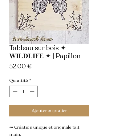
Tableau sur bois ✦
𝐖𝐈𝐋𝐃𝐋𝐈𝐅𝐄 ✦ | Papillon
Prix
52,00 €
Quantité
*
Ajouter au panier
↠ Création unique et originale fait 
main.
